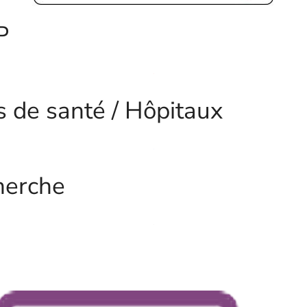
​
es de santé / Hôpitaux
herche​