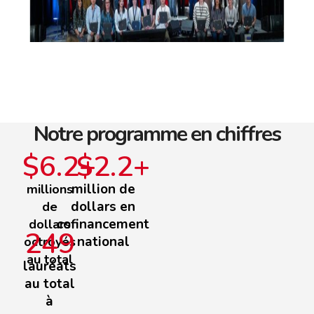
Notre programme en chiffres
$
6.2
$
+
2.2
+
million de
millions
dollars en
de
cofinancement
dollars
249
national
octroyés
au total
lauréats
au total
à