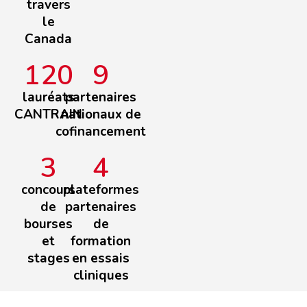
travers
le
Canada
120
9
lauréats
partenaires
CANTRAIN
nationaux de
cofinancement
3
4
concours
plateformes
de
partenaires
bourses
de
et
formation
stages
en essais
cliniques