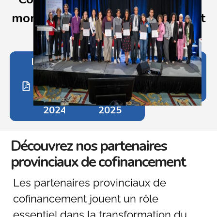
moments marquants du Sommet
Lauréat·es
Lauréat·es
Visionner
du
du
les sessions
concours
concours
enregistrées
d’affiches
d’affiches
du Sommet
2023–
2024–
2024
2025
Découvrez nos partenaires
provinciaux de cofinancement
Les partenaires provinciaux de
cofinancement jouent un rôle
essentiel dans la transformation du